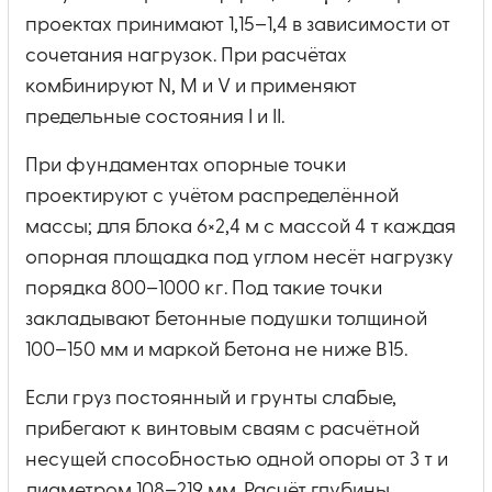
проектах принимают 1,15–1,4 в зависимости от
сочетания нагрузок. При расчётах
комбинируют N, M и V и применяют
предельные состояния I и II.
При фундаментах опорные точки
проектируют с учётом распределённой
массы; для блока 6×2,4 м с массой 4 т каждая
опорная площадка под углом несёт нагрузку
порядка 800–1000 кг. Под такие точки
закладывают бетонные подушки толщиной
100–150 мм и маркой бетона не ниже B15.
Если груз постоянный и грунты слабые,
прибегают к винтовым сваям с расчётной
несущей способностью одной опоры от 3 т и
диаметром 108–219 мм. Расчёт глубины