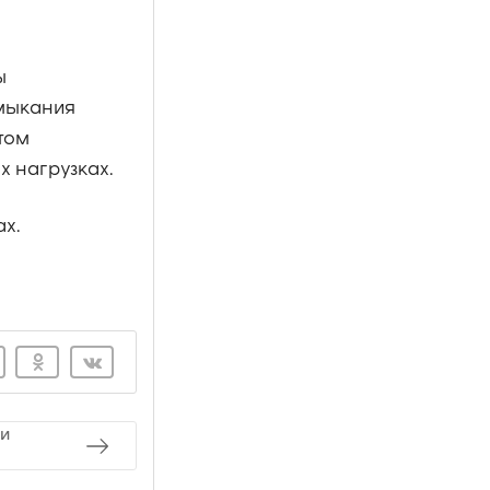
ы
имыкания
том
х нагрузках.
х.
 и