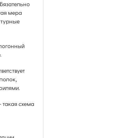
обязательно
тая мера
атурные
 погонный
.
ветствует
полок,
филями.
 такая схема
ляции