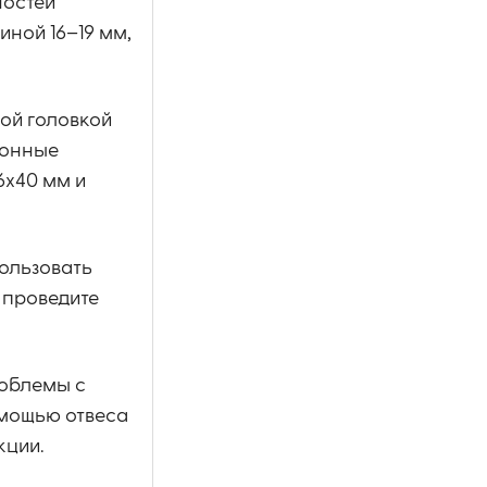
ностей
иной 16–19 мм,
ной головкой
тонные
6х40 мм и
пользовать
 проведите
роблемы с
омощью отвеса
кции.