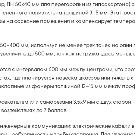
 ПН 50х40 мм для перегородки из гипсокартона) 
пененного полиэтилена толщиной 3–5 мм. Эта прос
ьбы на соседние помещения и компенсирует темпер
50–400 мм, используя не менее трех точек на один
еличить до 500 мм, так как нагрузка здесь меньше
ются с интервалом 600 мм между центрами, что соот
стах, где планируется навеска шкафов или тяжелых 
закладные из фанеры толщиной 12–15 мм между про
екателем или саморезами 3,5х9 мм с двух сторон —
воздействиях до 7 баллов.
инженерные коммуникации: электрические кабели в
ри необходимости и трубы отопления. Для звукоизо