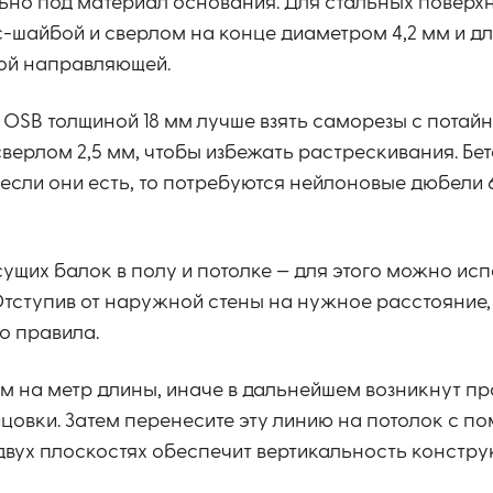
но под материал основания. Для стальных поверх
с-шайбой и сверлом на конце диаметром 4,2 мм и дл
дой направляющей.
 OSB толщиной 18 мм лучше взять саморезы с потай
сверлом 2,5 мм, чтобы избежать растрескивания. Бе
 если они есть, то потребуются нейлоновые дюбели 
ущих балок в полу и потолке — для этого можно ис
Отступив от наружной стены на нужное расстояние,
о правила.
м на метр длины, иначе в дальнейшем возникнут п
цовки. Затем перенесите эту линию на потолок с п
двух плоскостях обеспечит вертикальность констру