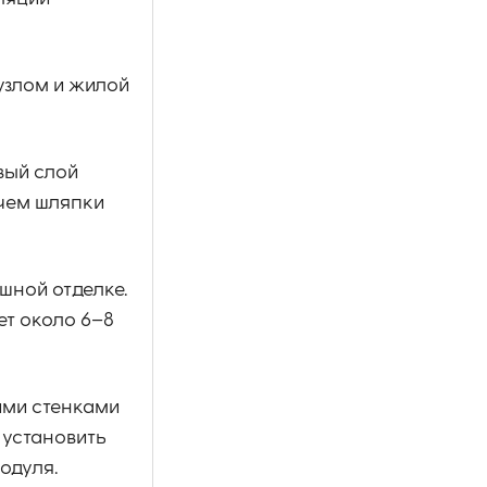
узлом и жилой
вый слой
ичем шляпки
шной отделке.
ет около 6–8
ими стенками
 установить
одуля.