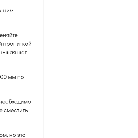
к ним
еняйте
й пропиткой.
еньшая шаг
200 мм по
 необходимо
е сместить
м, но это