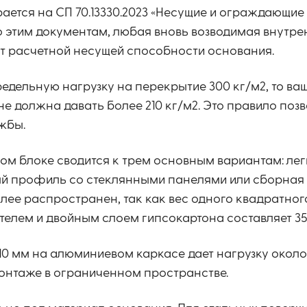
ется на СП 70.13330.2023 «Несущие и ограждающие
 этим документам, любая вновь возводимая внутре
т расчетной несущей способности основания.
редельную нагрузку на перекрытие 300 кг/м2, то ва
е должна давать более 210 кг/м2. Это правило позв
жбы.
ом блоке сводится к трем основным вариантам: лег
ый профиль со стеклянными панелями или сборная
ее распространен, так как вес одного квадратног
елем и двойным слоем гипсокартона составляет 35
10 мм на алюминиевом каркасе дает нагрузку около 
онтаже в ограниченном пространстве.