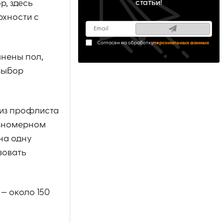
р, здесь
статьи!
рхности с
Согласен на обработку
персональных данных
лнены пол,
 выбор
 из профлиста
авномерном
на одну
зовать
— около 150