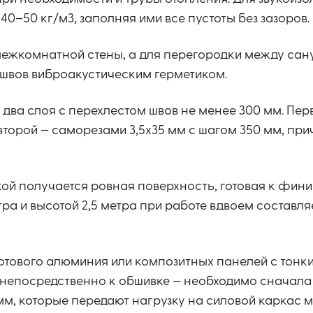
–50 кг/м3, заполняя ими все пустоты без зазоров.
межкомнатной стены, а для перегородки между сан
 швов виброакустическим герметиком.
два слоя с перехлестом швов не менее 300 мм. Пер
второй — саморезами 3,5х35 мм с шагом 350 мм, пр
й получается ровная поверхность, готовая к фини
а и высотой 2,5 метра при работе вдвоем составля
сотового алюминия или композитных панелей с тонк
ие непосредственно к обшивке — необходимо сначала
мм, которые передают нагрузку на силовой каркас м