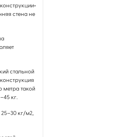
 конструкции»
нняя стена не
ша
оляет
кий стальной
 конструкция
о метра такой
–45 кг.
25–30 кг/м2,