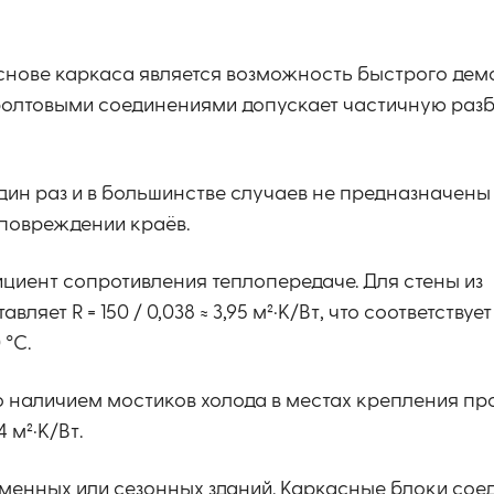
снове каркаса является возможность быстрого дем
 болтовыми соединениями допускает частичную раз
ин раз и в большинстве случаев не предназначены
повреждении краёв.
циент сопротивления теплопередаче. Для стены из
яет R = 150 / 0,038 ≈ 3,95 м²·К/Вт, что соответству
 °C.
но наличием мостиков холода в местах крепления п
 м²·К/Вт.
еменных или сезонных зданий. Каркасные блоки сое