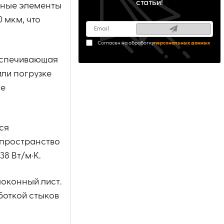
статьи!
ьные элементы
 мкм, что
Согласен на обработку
персональных данных
еспечивающая
ли погрузке
ое
ся
 пространство
8 Вт/м·К.
оконный лист.
боткой стыков