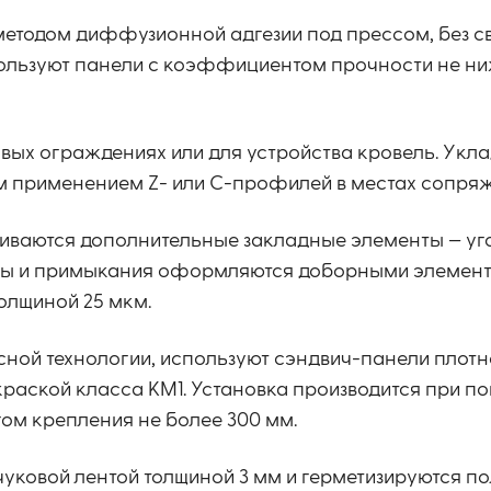
методом диффузионной адгезии под прессом, без с
пользуют панели с коэффициентом прочности не ниж
ых ограждениях или для устройства кровель. Уклад
ым применением Z- или C-профилей в местах сопряж
ливаются дополнительные закладные элементы — уг
осы и примыкания оформляются доборными элемент
олщиной 25 мкм.
ной технологии, используют сэндвич-панели плотно
краской класса КМ1. Установка производится при п
ом крепления не более 300 мм.
уковой лентой толщиной 3 мм и герметизируются п