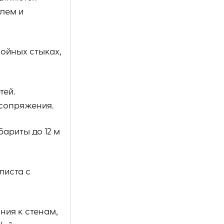
лем и
ойных стыках,
тей.
 сопряжения.
ариты до 12 м
листа с
ния к стенам,