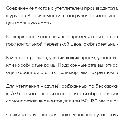
Соединение листов с утеплителем производится 
шурупов. В зависимости от нагрузки на изгиб ис
центральную часть.
Бескаркасные панели чаще применяются в стенов
горизонтальной перевязкой швов, с обязательн
В местах проёмов, усиливающих проём, устанав
или коробчатые рамы. Подоконные отливы, отк
оцинкованной стали с полимерным покрытием т
Для утепления модулей, собранных по бескаркас
кг/м³ с обязательной огнезащитной обработкой 
самонарезающих винтов длиной 150–180 мм с шаг
Стыки между плитами проклеиваются бутил-кауч