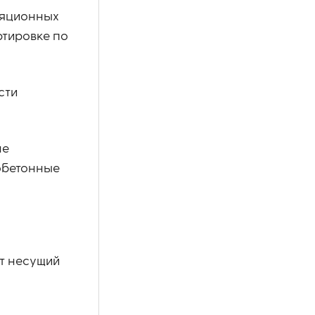
иляционных
ртировке по
сти
не
обетонные
т несущий