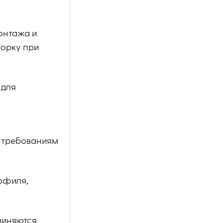
онтажа и
борку при
 для
ет требованиям
рофиля,
диняются