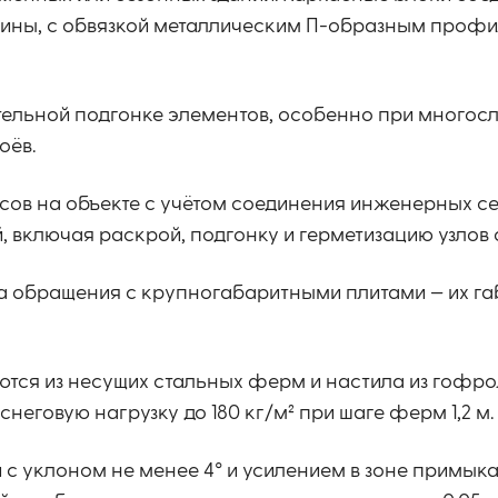
езины, с обвязкой металлическим П-образным профи
ельной подгонке элементов, особенно при многосл
оёв.
сов на объекте с учётом соединения инженерных се
й, включая раскрой, подгонку и герметизацию узлов
а обращения с крупногабаритными плитами — их габ
ся из несущих стальных ферм и настила из гофро
неговую нагрузку до 180 кг/м² при шаге ферм 1,2 м.
с уклоном не менее 4° и усилением в зоне примыка