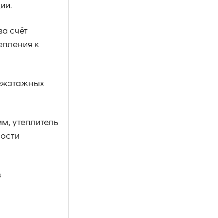
ии.
за счёт
епления к
межэтажных
м, утеплитель
ности
в