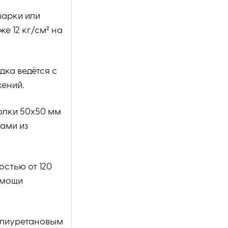
варки или
е 12 кг/см² на
ка ведётся с
ений.
олки 50х50 мм
ами из
стью от 120
омощи
олиуретановым