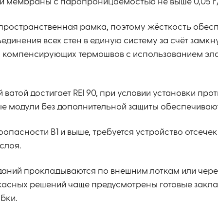
 мембраны с паропроницаемостью не выше 0,05 г/
я пространственная рамка, поэтому жёсткость обес
инения всех стен в единую систему за счёт замкну
вка компенсирующих термошвов с использованием эл
ватой достигает REI 90, при условии установки пр
е модули без дополнительной защиты обеспечивают 
пасности В1 и выше, требуется устройство отсечек
слоя.
аний прокладываются по внешним лоткам или чере
касных решений чаще предусмотрены готовые закл
бки.