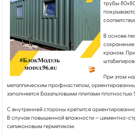
трубы 80х80
покрываютс
соответствуе
В основе л
сохранение 
краном. Пр
штабелирова
При этом н
металлическим профнастилом, ориентированным
заполняется базальтовыми плитами плотностью 50
С внутренней стороны крепится ориентированно
В случае повышенной влажности — цементно-ст
силиконовым герметиком.