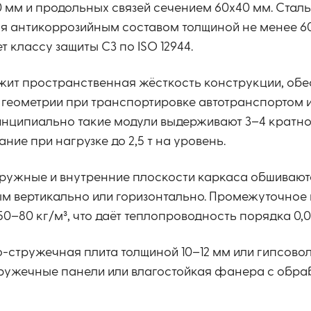
 мм и продольных связей сечением 60х40 мм. Стал
я антикоррозийным составом толщиной не менее 60
т классу защиты C3 по ISO 12944.
ежит пространственная жёсткость конструкции, об
геометрии при транспортировке автотранспортом и
инципиально такие модули выдерживают 3–4 кратн
ние при нагрузке до 2,5 т на уровень.
аружные и внутренние плоскости каркаса обшивают
 вертикально или горизонтально. Промежуточное
–80 кг/м³, что даёт теплопроводность порядка 0,03
-стружечная плита толщиной 10–12 мм или гипсовол
ружечные панели или влагостойкая фанера с обра