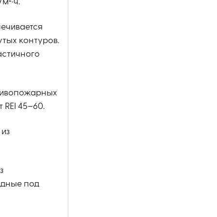
м²·ч.
печивается
тых контуров.
астичного
отивопожарных
REI 45–60.
 из
з
адные под