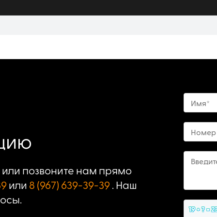
Имя*
Номер
ацию
Введит
или позвоните нам прямо
39
или
8 (967) 639-39-39
. Наш
росы.
19 + ? = 2