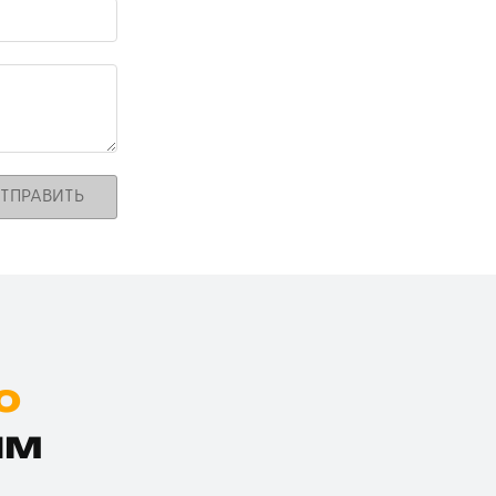
ТПРАВИТЬ
ю
им