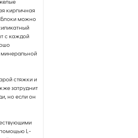
яжелые
ая кирпичная
о блоки можно
 силикатный
ыт с каждой
рошо
с минеральной
арой стяжки и
акже затруднит
и, но если он
ществующими
 помощью L-