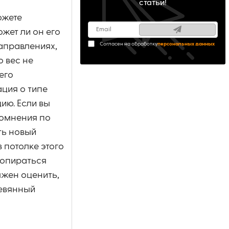
статьи!
ожете
ожет ли он его
Согласен на обработку
персональных данных
аправлениях,
о вес не
его
ция о типе
ию. Если вы
сомнения по
ть новый
 потолке этого
 опираться
лжен оценить,
ревянный