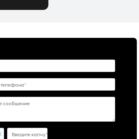
 телефона*
е сообщение
3
Введите капчу*