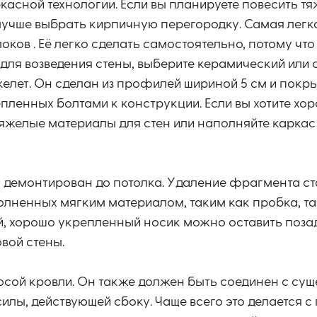
касной технологии. Если вы планируете повесить т
лучше выбрать кирпичную перегородку. Самая легк
локов . Её легко сделать самостоятельно, потому чт
 для возведения стены, выберите керамический или
 скелет. Он сделан из профилей шириной 5 см и покр
пленных болтами к конструкции. Если вы хотите хо
тяжелые материалы для стен или наполняйте карка
 демонтирован до потолка. Удаление фрагмента ст
олненных мягким материалом, таким как пробка, т
, хорошо укрепленный носик можно оставить позад
вой стены.
лосой кровли. Он также должен быть соединен с су
илы, действующей сбоку. Чаще всего это делается с