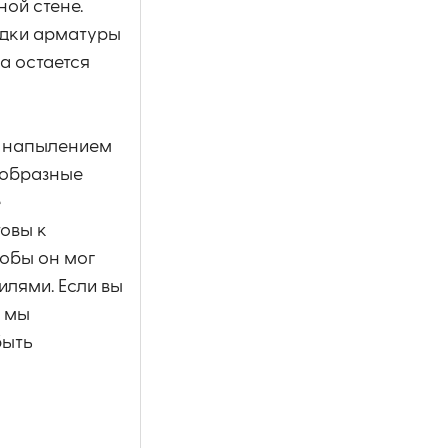
ой стене.
ладки арматуры
а остается
м напылением
-образные
е
товы к
тобы он мог
лями. Если вы
е мы
быть