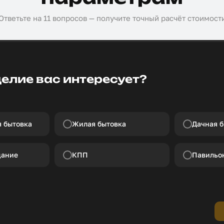
Ответьте на 11 вопросов — получите точный расчёт стоимост
делие вас интересует?
 бытовка
Жилая бытовка
Дачная б
дание
КПП
Павильо