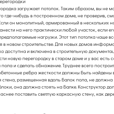
перегородки
ородка загружает потолок. Таким образом, вы не м
го где-нибудь в построенном доме, не проверив, см
Если он монолитный, армированный в нескольких н
анести на него практически любой участок, если ег
редполагаемые нагрузки. Этот тип потолка чаще вс
я в новом строительстве. Для новых домов информа
ко доступна и включена в строительную документац
ести новую перегородку в старом доме и у вас есть 
и пола и сделать обнажение. Труднее всего построи
обетонные ребра жесткости должны быть найдены в
 стена, размещенная вдоль балок пола, не должна
блоки, она должна стоять на балке. Конструктор до
паснее поставить светлую каркасную стену, как де