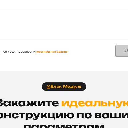
О
Согласен на обработку
персональных данных
Блок Модуль
Закажите
идеальну
онструкцию по ваш
параметрам