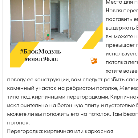
Место для 
Новая перег
поставить е
выдержать 
вы можете н
превышает п
используетс
потолка лег
хотите возв
поводу ее конструкции, вам следует разбить сло
каменный участок на ребристом потолке, Желез
типа под кирпичными перегородками. Кирпичная
исключительно на бетонную плиту и пустотелые 
можете ли вы положить его на потолок. Там безо
потолок.
Перегородка: кирпичная или каркасная