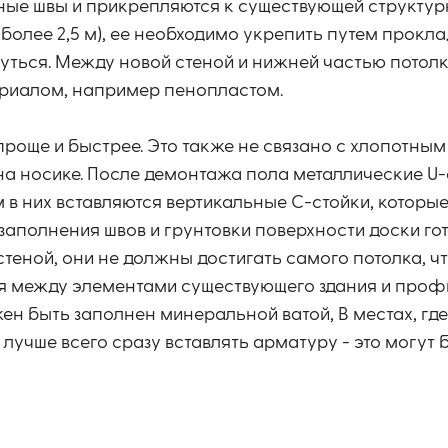
ные швы и прикрепляются к существующей структурн
 (более 2,5 м), ее необходимо укрепить путем прок
нуться. Между новой стеной и нижней частью потолк
ериалом, например пенопластом.
проще и быстрее. Это также не связано с хлопотны
 на носике. После демонтажа пола металлические U
 в них вставляются вертикальные С-стойки, которы
заполнения швов и грунтовки поверхности доски го
 стеной, они не должны достигать самого потолка, ч
ся между элементами существующего здания и профи
жен быть заполнен минеральной ватой, В местах, гд
лучше всего сразу вставлять арматуру - это могут 