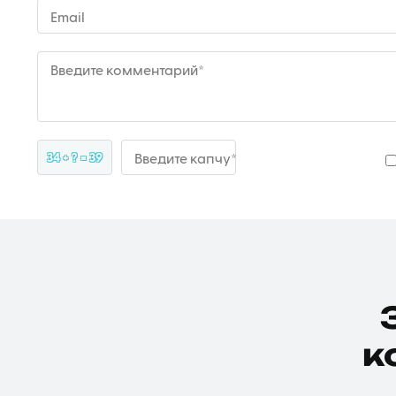
Email
Введите комментарий*
34 + ? = 39
Введите капчу*
к