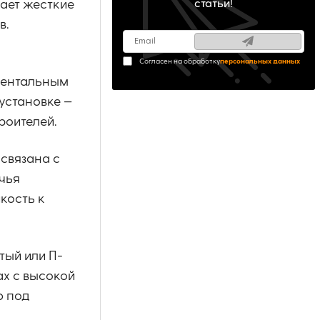
вает жесткие
статьи!
в.
Согласен на обработку
персональных данных
ментальным
установке —
роителей.
связана с
чья
кость к
тый или П-
ах с высокой
ю под