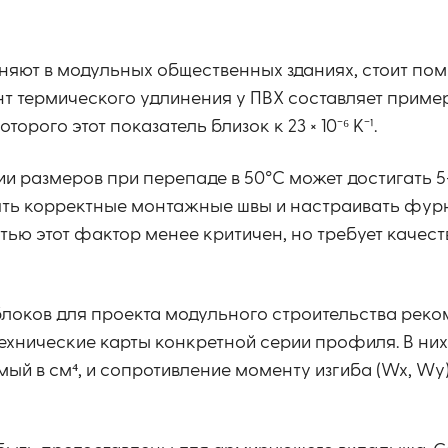
няют в модульных общественных зданиях, стоит пом
термического удлинения у ПВХ составляет примерно
торого этот показатель близок к 23 × 10⁻⁶ К⁻¹.
ии размеров при перепаде в 50°C может достигать 5
лять корректные монтажные швы и настраивать фур
ью этот фактор менее критичен, но требует качес
блоков для проекта модульного строительства рек
ехнические карты конкретной серии профиля. В них
мый в см⁴, и сопротивление моменту изгиба (Wx, Wy)