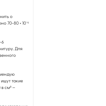
нить о
 70-80 × 10⁻⁶
-6
нитуру. Для
твенного
омендую
 ищут такие
 в см³ —