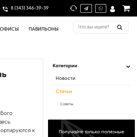
8 (343) 346-39-39
ОФИСЫ
ПАВИЛЬОНЫ
Категории
ль
Новости
Статьи
Советы
обого
десь
портируются к
Получайте только полезные