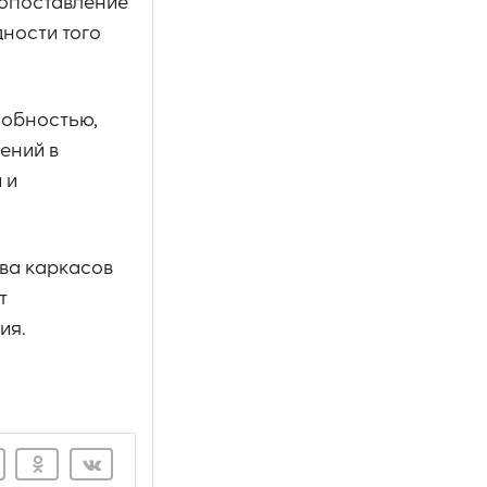
опоставление
ности того
собностью,
ений в
 и
ва каркасов
т
ия.