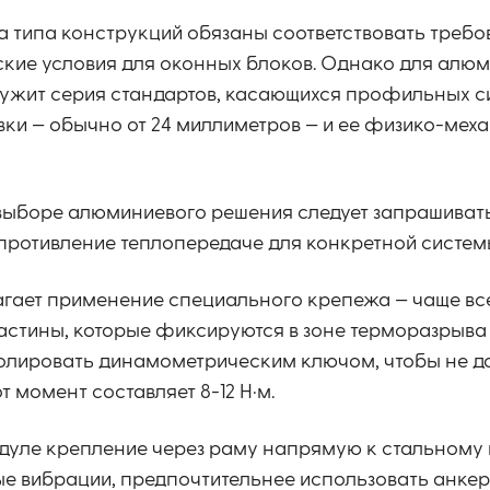
ба типа конструкций обязаны соответствовать треб
еские условия для оконных блоков. Однако для алюм
жит серия стандартов, касающихся профильных си
ки — обычно от 24 миллиметров — и ее физико-мех
и выборе алюминиевого решения следует запрашиват
противление теплопередаче для конкретной систем
гает применение специального крепежа — чаще все
стины, которые фиксируются в зоне терморазрыва
олировать динамометрическим ключом, чтобы не д
момент составляет 8-12 Н·м.
одуле крепление через раму напрямую к стальному
е вибрации, предпочтительнее использовать анкер