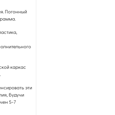
ля. Погонный
грамма.
астика,
полнительного
ской каркас
.
енсировать эти
лия, будучи
чен 5-7