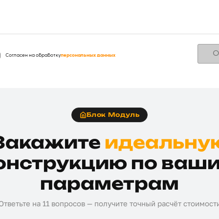
О
Согласен на обработку
персональных данных
Блок Модуль
Закажите
идеальну
онструкцию по ваш
параметрам
Ответьте на 11 вопросов — получите точный расчёт стоимост