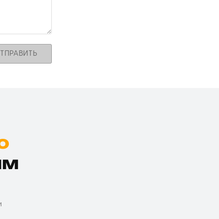
ТПРАВИТЬ
ю
им
и