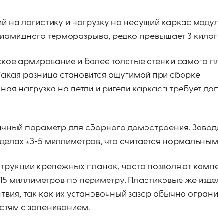
 на логистику и нагрузку на несущий каркас моду
иамидного терморазрыва, редко превышает 3 кило
ое армирование и более толстые стенки самого пл
 Такая разница становится ощутимой при сборке
ая нагрузка на петли и ригели каркаса требует до
ичный параметр для сборного домостроения. Завод
делах ±3-5 миллиметров, что считается нормальным
трукции крепежных планок, часто позволяют комп
-15 миллиметров по периметру. Пластиковые же изде
твия, так как их установочный зазор обычно ограни
стям с запениванием.