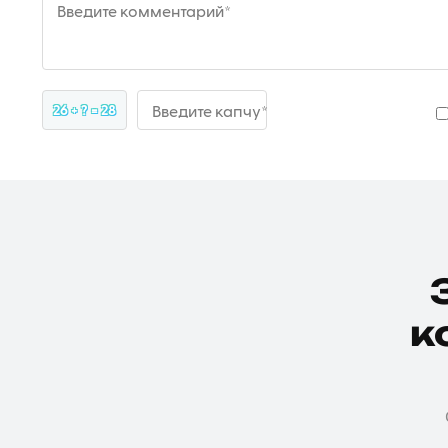
Введите комментарий*
26 + ? = 28
Введите капчу*
к