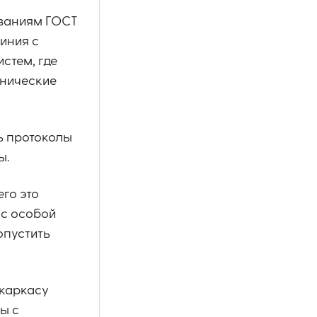
ованиям ГОСТ
иния с
стем, где
анические
ь протоколы
ы.
го это
 с особой
опустить
 каркасу
ы с