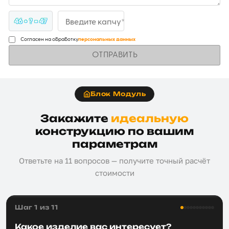
46 + ? = 47
Введите капчу*
Согласен на обработку
персональных данных
ОТПРАВИТЬ
Блок Модуль
Закажите
идеальную
конструкцию по вашим
параметрам
Ответьте на 11 вопросов — получите точный расчёт
стоимости
Шаг 1 из 11
Какое изделие вас интересует?