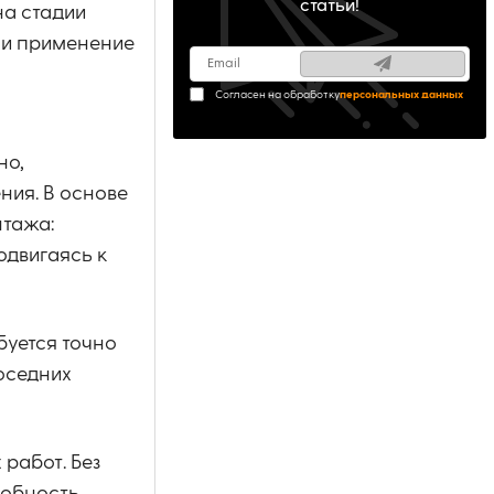
статьи!
на стадии
 и применение
Согласен на обработку
персональных данных
но,
ния. В основе
нтажа:
одвигаясь к
буется точно
оседних
работ. Без