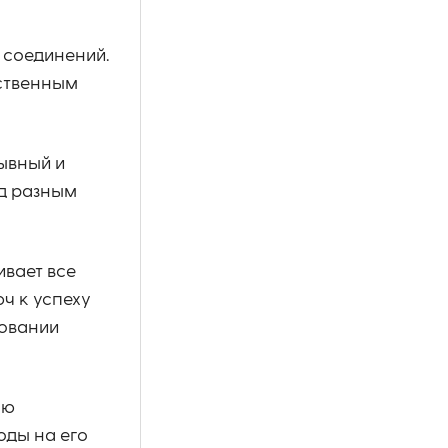
 соединений.
ественным
ывный и
д разным
вает все
ч к успеху
зовании
ую
оды на его