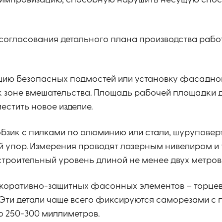
ю импровизацию, способную нарушить несущую спо
согласования детального плана производства работ
цию безопасных подмостей или установку фасадно
к зоне вмешательства. Площадь рабочей площадки
естить новое изделие.
обзик с пилками по алюминию или стали, шуруповер
й упор. Измерения проводят лазерным нивелиром и
строительный уровень длиной не менее двух метров
коративно-защитных фасонных элементов – торцев
 Эти детали чаще всего фиксируются саморезами с
о 250-300 миллиметров.