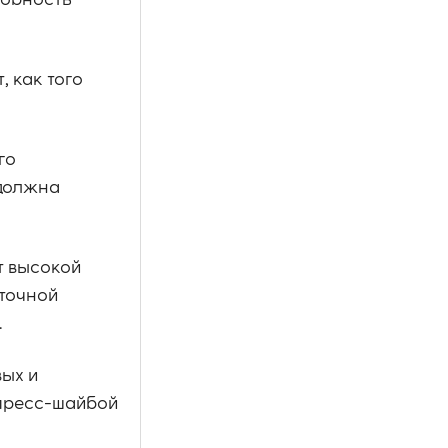
собность
, как того
го
 должна
т высокой
 точной
.
ых и
 пресс-шайбой