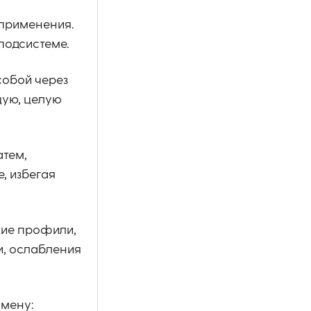
 применения.
подсистеме.
собой через
щую, целую
атем,
, избегая
щие профили,
и, ослабления
амену: