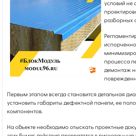
условий не 
проектирова
разборных 
Регламенти
испорченно
минимизиров
процесса л
демонтаж н
поврежденн
Первым этапом всегда становится детальная диа
установить габариты дефектной панели, ее поло
компонентов.
На объекте необходимо отыскать проектные док