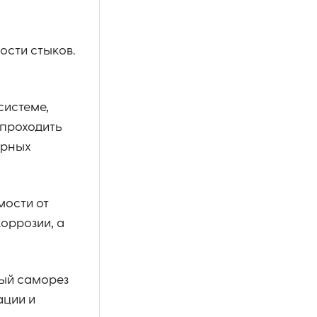
ости стыков.
системе,
 проходить
урных
мости от
оррозии, а
дый саморез
ации и